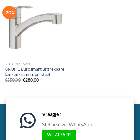
-20%
KEUKENKRAAN
GROHE Eurosmart uittrekbare
keukenkraan supersteel
Oorspronkelijke
Huidige
€
350,00
€
280,00
prijs
prijs
was:
is:
€350,00.
€280,00.
Vraagje?
Stel hem via WhatsApp.
WHATSAPP