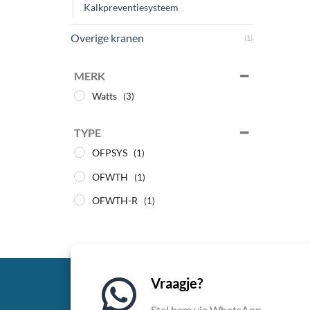
Kalkpreventiesysteem
Overige kranen
(1)
MERK
Watts
(3)
TYPE
OFPSYS
(1)
OFWTH
(1)
OFWTH-R
(1)
Vraagje?
Stel hem via WhatsApp.