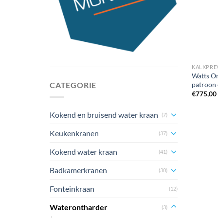
KALKPRE
Watts O
patroon 
CATEGORIE
€
775,00
Kokend en bruisend water kraan
(7)
Keukenkranen
(37)
Kokend water kraan
(41)
Badkamerkranen
(30)
Fonteinkraan
(12)
Waterontharder
(3)