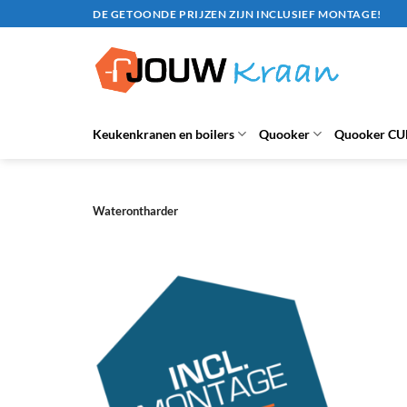
Ga
DE GETOONDE PRIJZEN ZIJN INCLUSIEF MONTAGE!
naar
inhoud
Keukenkranen en boilers
Quooker
Quooker CU
Waterontharder