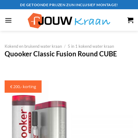
Ga
DE GETOONDE PRIJZEN ZIJN INCLUSIEF MONTAGE!
naar
inhoud
Kokend en bruisend water kraan
/
5 in 1 kokend water kraan
Quooker Classic Fusion Round CUBE
€ 200,- korting