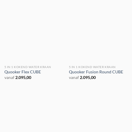
5 IN 1 KOKEND WATER KRAAN
5 IN 1 KOKEND WATER KRAAN
€ 200,- korting
€ 200,- korting
Quooker Flex CUBE
Quooker Fusion Round CUBE
vanaf
2.095,00
vanaf
2.095,00