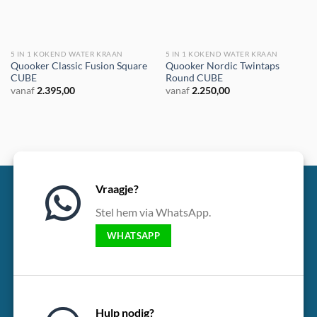
5 IN 1 KOKEND WATER KRAAN
5 IN 1 KOKEND WATER KRAAN
€ 200,- korting
€ 200,- korting
Quooker Classic Fusion Square
Quooker Nordic Twintaps
CUBE
Round CUBE
vanaf
2.395,00
vanaf
2.250,00
Vraagje?
Stel hem via WhatsApp.
WHATSAPP
Hulp nodig?