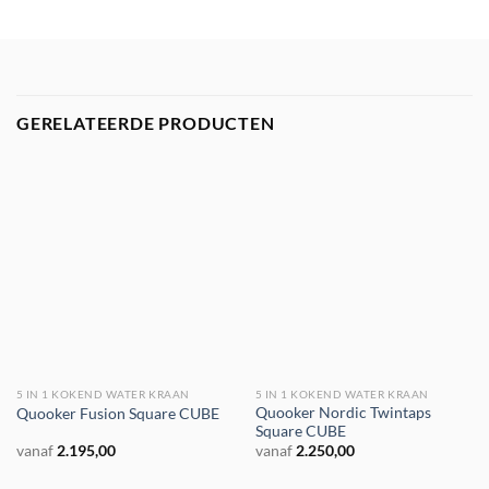
GERELATEERDE PRODUCTEN
5 IN 1 KOKEND WATER KRAAN
5 IN 1 KOKEND WATER KRAAN
€ 200,- korting
€ 200,- korting
Quooker Nordic Twintaps
Quooker Fusion Square CUBE
Square CUBE
vanaf
2.195,00
vanaf
2.250,00