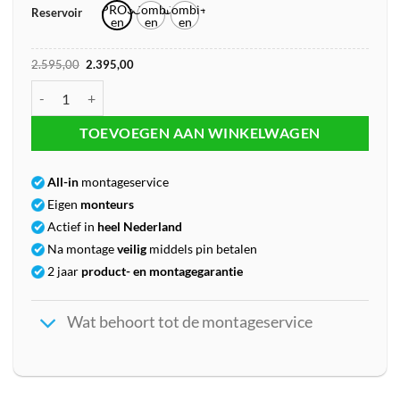
PRO3
Combi
Combi+
Reservoir
en
en
en
CUBE
CUBE
CUBE
Oorspronkelijke
Huidige
2.595,00
2.395,00
prijs
prijs
was:
is:
Quooker Classic Fusion Round CUBE aantal
€2.595,00.
€2.395,00.
TOEVOEGEN AAN WINKELWAGEN
All-in
montageservice
Eigen
monteurs
Actief in
heel
Nederland
Na montage
veilig
middels pin betalen
2 jaar
product- en montagegarantie
Wat behoort tot de montageservice