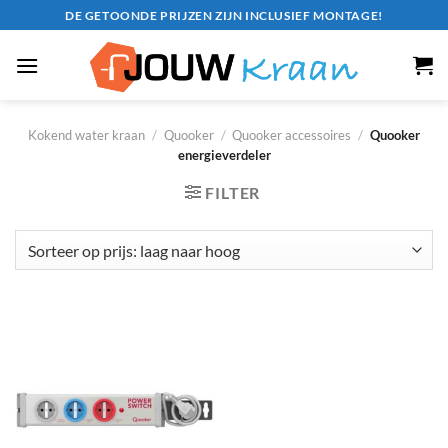
Ga
DE GETOONDE PRIJZEN ZIJN INCLUSIEF MONTAGE!
naar
inhoud
Kokend water kraan
/
Quooker
/
Quooker accessoires
/
Quooker
energieverdeler
FILTER