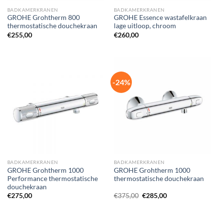
BADKAMERKRANEN
BADKAMERKRANEN
GROHE Grohtherm 800
GROHE Essence wastafelkraan
thermostatische douchekraan
lage uitloop, chroom
€
255,00
€
260,00
-24%
BADKAMERKRANEN
BADKAMERKRANEN
GROHE Grohtherm 1000
GROHE Grohtherm 1000
Performance thermostatische
thermostatische douchekraan
douchekraan
Oorspronkelijke
Huidige
€
275,00
€
375,00
€
285,00
prijs
prijs
was:
is:
€375,00.
€285,00.