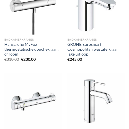
BADKAMERKRANEN
BADKAMERKRANEN
Hansgrohe MyFox
GROHE Eurosmart
thermostatische douchekraan,
Cosmopolitan wastafelkraan
chroom
lage uitloop
Oorspronkelijke
Huidige
€
310,00
€
230,00
€
245,00
prijs
prijs
was:
is:
€310,00.
€230,00.