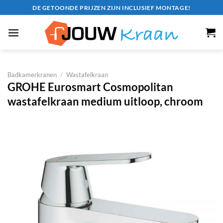
Ga
DE GETOONDE PRIJZEN ZIJN INCLUSIEF MONTAGE!
naar
inhoud
Badkamerkranen
/
Wastafelkraan
GROHE Eurosmart Cosmopolitan
wastafelkraan medium uitloop, chroom