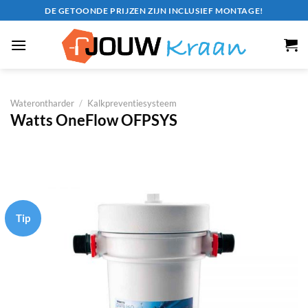
Ga
DE GETOONDE PRIJZEN ZIJN INCLUSIEF MONTAGE!
naar
inhoud
Waterontharder
/
Kalkpreventiesysteem
Watts OneFlow OFPSYS
Tip