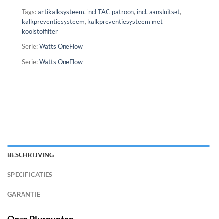
Tags:
antikalksysteem
,
incl TAC-patroon
,
incl. aansluitset
,
kalkpreventiesysteem
,
kalkpreventiesysteem met
koolstoffilter
Serie:
Watts OneFlow
Serie:
Watts OneFlow
BESCHRIJVING
SPECIFICATIES
GARANTIE
Onze Pluspunten