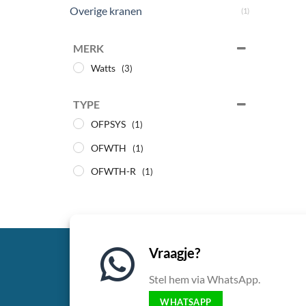
Overige kranen
(1)
MERK
Watts
(3)
TYPE
OFPSYS
(1)
OFWTH
(1)
OFWTH-R
(1)
Vraagje?
Stel hem via WhatsApp.
WHATSAPP