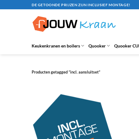
Ga
DE GETOONDE PRIJZEN ZIJN INCLUSIEF MONTAGE!
naar
inhoud
Keukenkranen en boilers
Quooker
Quooker CU
Producten getagged “incl. aansluitset”