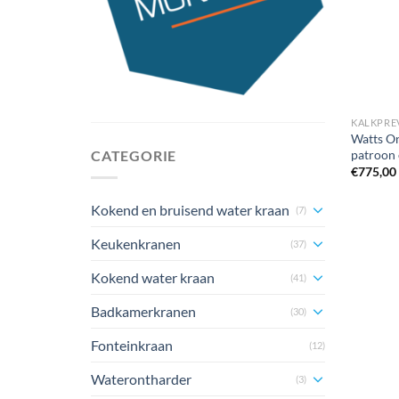
KALKPRE
Watts O
patroon 
CATEGORIE
€
775,00
Kokend en bruisend water kraan
(7)
Keukenkranen
(37)
Kokend water kraan
(41)
Badkamerkranen
(30)
Fonteinkraan
(12)
Waterontharder
(3)