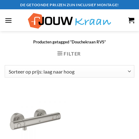
Ga
DE GETOONDE PRIJZEN ZIJN INCLUSIEF MONTAGE!
naar
inhoud
Producten getagged “Douchekraan RVS”
FILTER