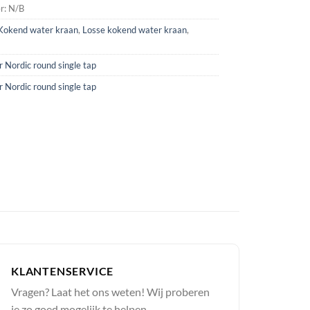
r:
N/B
Kokend water kraan
,
Losse kokend water kraan
,
 Nordic round single tap
 Nordic round single tap
KLANTENSERVICE
Vragen? Laat het ons weten! Wij proberen
je zo goed mogelijk te helpen.