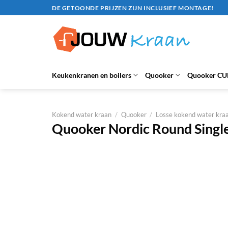
Ga
DE GETOONDE PRIJZEN ZIJN INCLUSIEF MONTAGE!
naar
inhoud
Keukenkranen en boilers
Quooker
Quooker CU
Kokend water kraan
/
Quooker
/
Losse kokend water kra
Quooker Nordic Round Singl