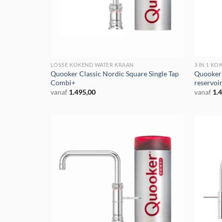
LOSSE KOKEND WATER KRAAN
3 IN 1 K
Quooker Classic Nordic Square Single Tap
Quooker
Combi+
reservoi
vanaf
1.495,00
vanaf
1.