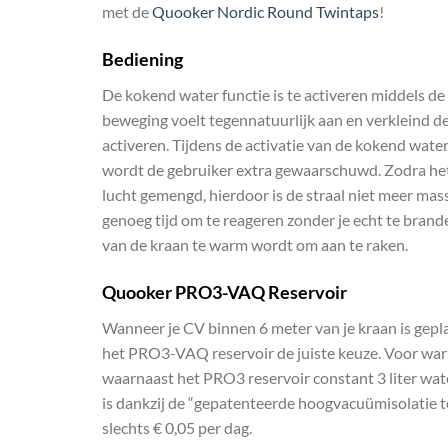
met de
Quooker Nordic Round Twintaps
!
Bediening
De kokend water functie is te activeren middels d
beweging voelt tegennatuurlijk aan en verkleind de
activeren. Tijdens de activatie van de kokend water
wordt de gebruiker extra gewaarschuwd. Zodra het
lucht gemengd, hierdoor is de straal niet meer mass
genoeg tijd om te reageren zonder je echt te bra
van de kraan te warm wordt om aan te raken.
Quooker PRO3-VAQ Reservoir
Wanneer je CV binnen 6 meter van je kraan is gepla
het PRO3-VAQ reservoir de juiste keuze. Voor warm
waarnaast het PRO3 reservoir constant 3 liter wate
is dankzij de “gepatenteerde hoogvacuümisolatie t
slechts € 0,05 per dag.