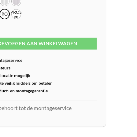
PRO3
PRO3
en
CUBE
ic Round Single Tap Pro3 aantal
OEVOEGEN AAN WINKELWAGEN
tageservice
teurs
locatie
mogelijk
ge
veilig
middels pin betalen
duct- en montagegarantie
behoort tot de montageservice