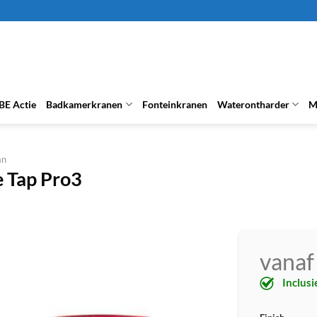
BE Actie
Badkamerkranen
Fonteinkranen
Waterontharder
M
an
e Tap Pro3
vanaf
Inclus