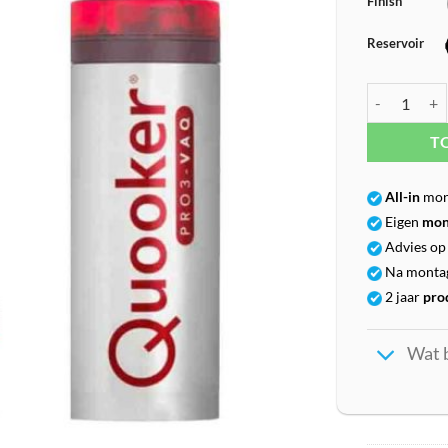
Finish
Reservoir
Quooker Nord
T
All-in
mon
Eigen
mon
Advies op 
Na monta
2 jaar
pro
Wat 