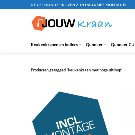
Ga
DE GETOONDE PRIJZEN ZIJN INCLUSIEF MONTAGE!
naar
inhoud
Keukenkranen en boilers
Quooker
Quooker CU
Producten getagged “keukenkraan met hoge uitloop”