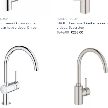
TLOOP
HOGE UITLOOP
urosmart Cosmopolitan
GROHE Eurosmart keukenkraan h
raan hoge uitloop, Chroom
uitloop, Supersteel
Oorspronkelijke
Huidige
€
340,00
€
255,00
prijs
prijs
was:
is:
€340,00.
€255,00.