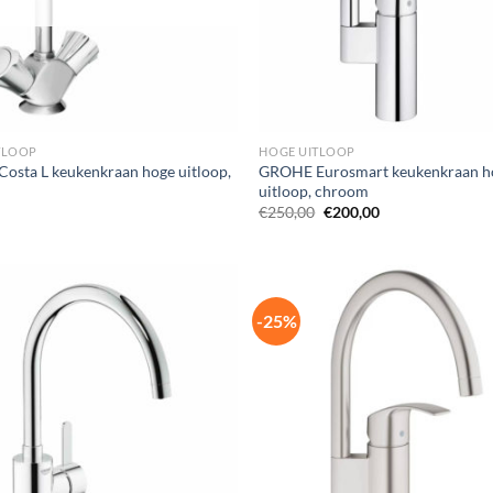
TLOOP
HOGE UITLOOP
osta L keukenkraan hoge uitloop,
GROHE Eurosmart keukenkraan h
uitloop, chroom
Oorspronkelijke
Huidige
€
250,00
€
200,00
prijs
prijs
was:
is:
€250,00.
€200,00.
-25%