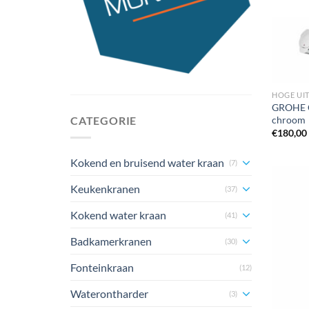
HOGE UI
GROHE C
chroom
CATEGORIE
€
180,00
Kokend en bruisend water kraan
(7)
Keukenkranen
(37)
Kokend water kraan
(41)
Badkamerkranen
(30)
Fonteinkraan
(12)
Waterontharder
(3)