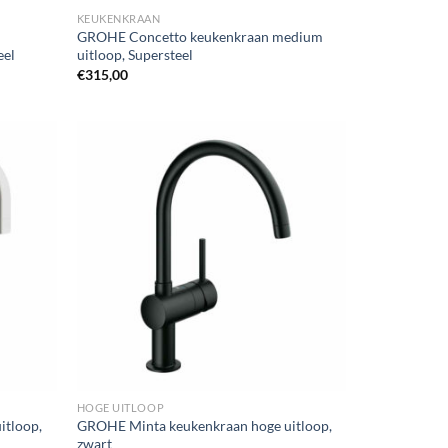
KEUKENKRAAN
GROHE Concetto keukenkraan medium
eel
uitloop, Supersteel
€
315,00
HOGE UITLOOP
itloop,
GROHE Minta keukenkraan hoge uitloop,
zwart