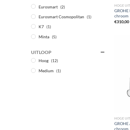
HOGE UI
Eurosmart
(2)
GROHE M
chroom
Eurosmart Cosmopolitan
(1)
€
310,00
K7
(1)
Minta
(5)
UITLOOP
Hoog
(12)
Medium
(1)
HOGE UI
GROHE A
chroom