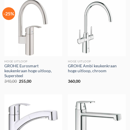
-25%
HOGE UITLOOP
HOGE UITLOOP
GROHE Eurosmart
GROHE Ambi keukenkraan
keukenkraan hoge uitloop,
hoge uitloop, chroom
Supersteel
Oorspronkelijke
Huidige
340,00
255,00
360,00
prijs
prijs
was:
is:
€340,00.
€255,00.