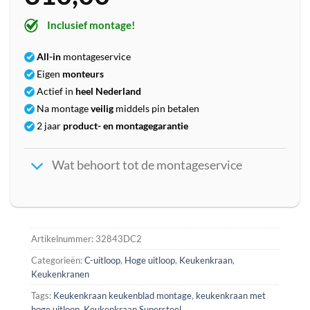
Inclusief montage!
All-in
montageservice
Eigen
monteurs
Actief in
heel Nederland
Na montage
veilig
middels pin betalen
2 jaar
product- en montagegarantie
Wat behoort tot de montageservice
Artikelnummer:
32843DC2
Categorieën:
C-uitloop
,
Hoge uitloop
,
Keukenkraan
,
Keukenkranen
Tags:
Keukenkraan keukenblad montage
,
keukenkraan met
hoge uitloop
,
Keukenkraan Supersteel