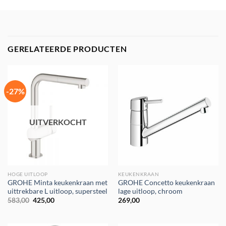
GERELATEERDE PRODUCTEN
-27%
UITVERKOCHT
HOGE UITLOOP
KEUKENKRAAN
GROHE Minta keukenkraan met
GROHE Concetto keukenkraan
uittrekbare L uitloop, supersteel
lage uitloop, chroom
Oorspronkelijke
Huidige
583,00
425,00
269,00
prijs
prijs
was:
is:
€583,00.
€425,00.