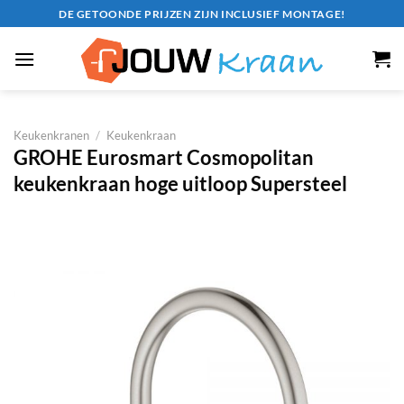
Ga
DE GETOONDE PRIJZEN ZIJN INCLUSIEF MONTAGE!
naar
inhoud
Keukenkranen
/
Keukenkraan
GROHE Eurosmart Cosmopolitan
keukenkraan hoge uitloop Supersteel