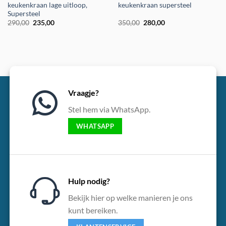
keukenkraan lage uitloop,
keukenkraan supersteel
Supersteel
Oorspronkelijke
Huidige
Oorspronkelijke
Huidige
290,00
235,00
350,00
280,00
prijs
prijs
prijs
prijs
was:
is:
was:
is:
€290,00.
€235,00.
€350,00.
€280,00.
Vraagje?
Stel hem via WhatsApp.
WHATSAPP
Hulp nodig?
Bekijk hier op welke manieren je ons
kunt bereiken.