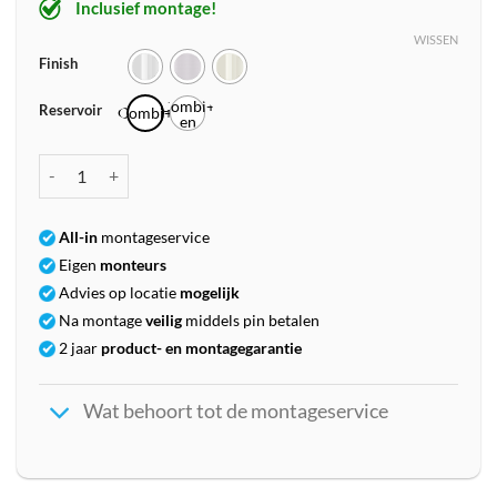
Inclusief montage!
WISSEN
Finish
Combi+
Reservoir
Combi+
en
CUBE
Quooker Classic Fusion Square Combi+ aantal
All-in
montageservice
Eigen
monteurs
Advies op locatie
mogelijk
Na montage
veilig
middels pin betalen
2 jaar
product- en montagegarantie
Wat behoort tot de montageservice