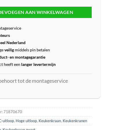
OEVOEGEN AAN WINKELWAGEN
tageservice
teurs
eel Nederland
ge
veilig
middels pin betalen
duct- en montagegarantie
t heeft een
langer levertermijn
behoort tot de montageservice
r:
71870670
C-uitloop
,
Hoge uitloop
,
Keukenkraan
,
Keukenkranen
p
,
Keukenkraan zwart