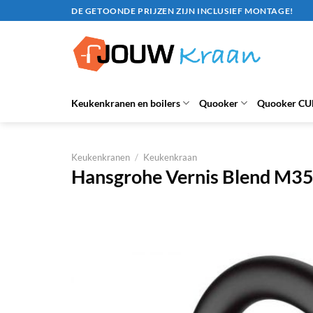
Ga
DE GETOONDE PRIJZEN ZIJN INCLUSIEF MONTAGE!
naar
inhoud
Keukenkranen en boilers
Quooker
Quooker CU
Keukenkranen
/
Keukenkraan
Hansgrohe Vernis Blend M35 