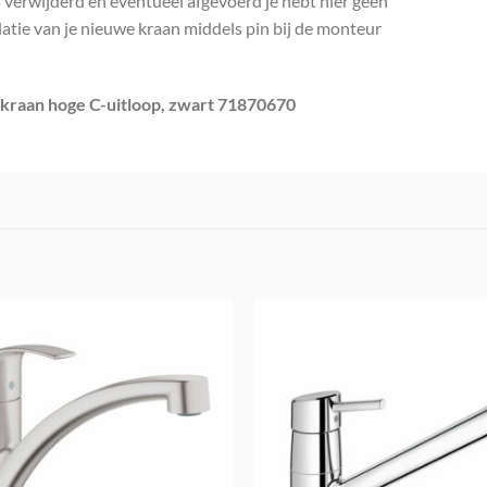
verwijderd en eventueel afgevoerd je hebt hier geen
llatie van je nieuwe kraan middels pin bij de monteur
raan hoge C-uitloop, zwart 71870670