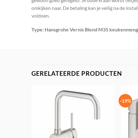
gewoon goed geregeld! Je oude kraan wordt netjes 
omkijken naar. De betaling kan je veilig na de insta
voldoen.
Type: Hansgrohe Vernis Blend M35 keukenmengk
GERELATEERDE PRODUCTEN
-19%