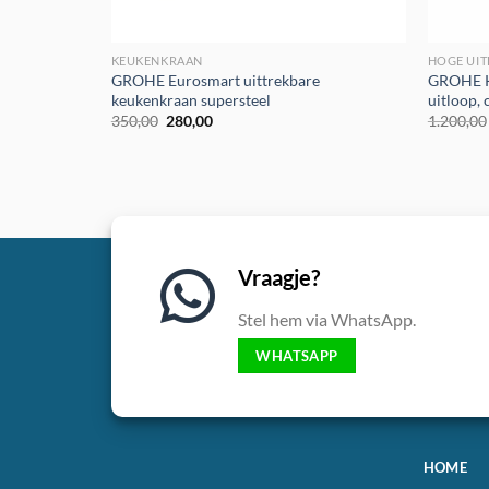
KEUKENKRAAN
HOGE UI
GROHE Eurosmart uittrekbare
GROHE K
keukenkraan supersteel
uitloop,
Oorspronkelijke
Huidige
350,00
280,00
1.200,00
prijs
prijs
was:
is:
€350,00.
€280,00.
Vraagje?
Stel hem via WhatsApp.
WHATSAPP
HOME