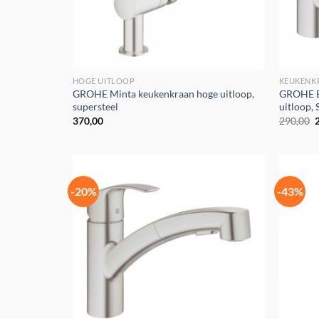
HOGE UITLOOP
KEUKENK
GROHE Minta keukenkraan hoge uitloop,
GROHE E
supersteel
uitloop, 
O
370,00
290,00
p
€
-20%
-43%