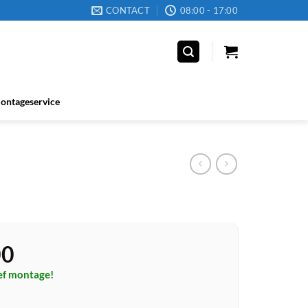
CONTACT
08:00 - 17:00
ontageservice
00
ief montage!
rnis Blend M35 keukenkraan hoge uitloop, zwart aantal