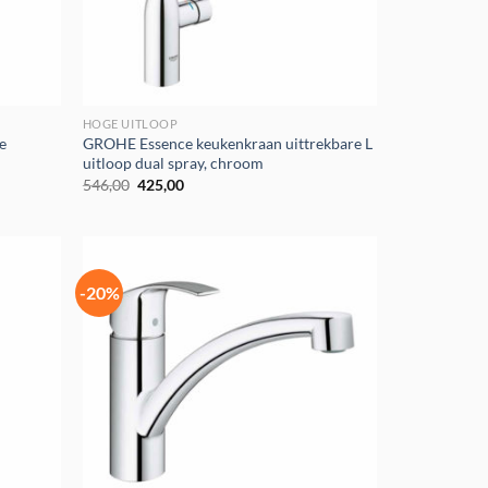
HOGE UITLOOP
e
GROHE Essence keukenkraan uittrekbare L
uitloop dual spray, chroom
Oorspronkelijke
Huidige
546,00
425,00
prijs
prijs
was:
is:
€546,00.
€425,00.
-20%