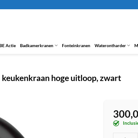
BE Actie
Badkamerkranen
Fonteinkranen
Waterontharder
M
keukenkraan hoge uitloop, zwart
300,
Inclus
Hansgrohe Ve