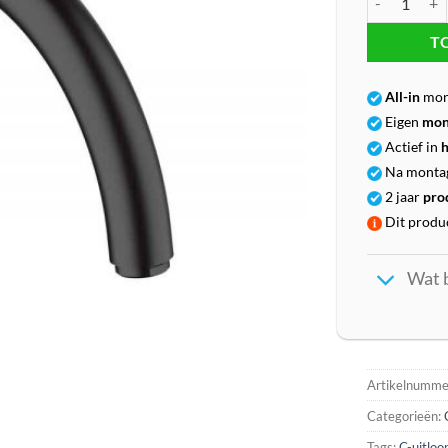
T
All-in
mon
Eigen
mon
Actief in
h
Na monta
2 jaar
pro
Dit produc
Wat 
Artikelnumme
Categorieën:
Tags:
C-uitloo