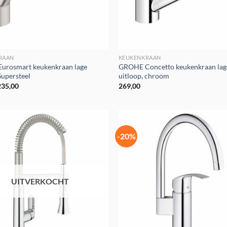
RAAN
KEUKENKRAAN
urosmart keukenkraan lage
GROHE Concetto keukenkraan lag
Supersteel
uitloop, chroom
orspronkelijke
Huidige
235,00
269,00
rijs
prijs
was:
is:
290,00.
€235,00.
-20%
UITVERKOCHT