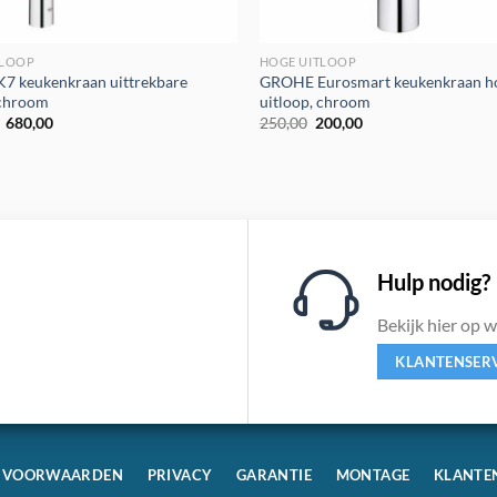
TLOOP
HOGE UITLOOP
7 keukenkraan uittrekbare
GROHE Eurosmart keukenkraan h
 chroom
uitloop, chroom
Oorspronkelijke
Huidige
Oorspronkelijke
Huidige
680,00
250,00
200,00
prijs
prijs
prijs
prijs
was:
is:
was:
is:
€1.200,00.
€680,00.
€250,00.
€200,00.
Hulp nodig?
Bekijk hier op 
KLANTENSER
VOORWAARDEN
PRIVACY
GARANTIE
MONTAGE
KLANTE