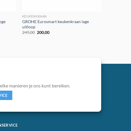
KEUKENKRAAN
oge
GROHE Eurosmart keukenkraan lage
uitloop
Oorspronkelijke
Huidige
249,00
200,00
prijs
prijs
was:
is:
€249,00.
€200,00.
welke manieren je ons kunt bereiken.
VICE
NSERVICE